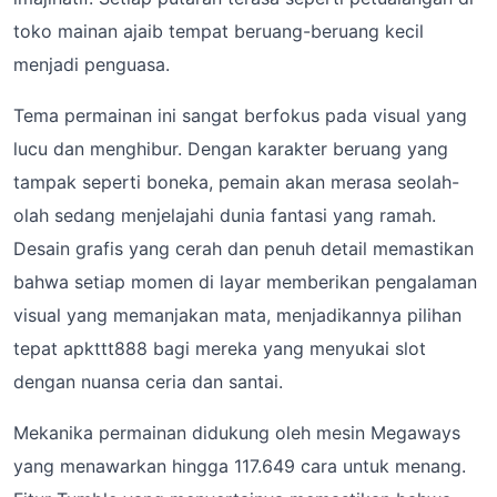
toko mainan ajaib tempat beruang-beruang kecil
menjadi penguasa.
Tema permainan ini sangat berfokus pada visual yang
lucu dan menghibur. Dengan karakter beruang yang
tampak seperti boneka, pemain akan merasa seolah-
olah sedang menjelajahi dunia fantasi yang ramah.
Desain grafis yang cerah dan penuh detail memastikan
bahwa setiap momen di layar memberikan pengalaman
visual yang memanjakan mata, menjadikannya pilihan
tepat apkttt888 bagi mereka yang menyukai slot
dengan nuansa ceria dan santai.
Mekanika permainan didukung oleh mesin Megaways
yang menawarkan hingga 117.649 cara untuk menang.