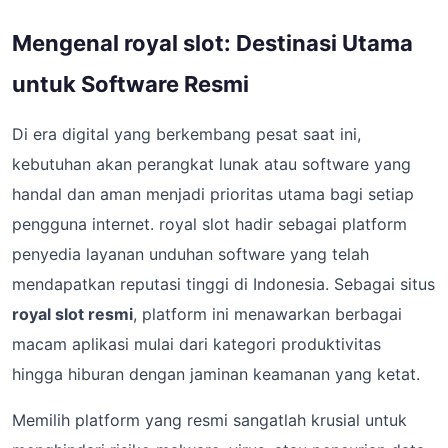
Mengenal royal slot: Destinasi Utama
untuk Software Resmi
Di era digital yang berkembang pesat saat ini,
kebutuhan akan perangkat lunak atau software yang
handal dan aman menjadi prioritas utama bagi setiap
pengguna internet. royal slot hadir sebagai platform
penyedia layanan unduhan software yang telah
mendapatkan reputasi tinggi di Indonesia. Sebagai situs
royal slot resmi
, platform ini menawarkan berbagai
macam aplikasi mulai dari kategori produktivitas
hingga hiburan dengan jaminan keamanan yang ketat.
Memilih platform yang resmi sangatlah krusial untuk