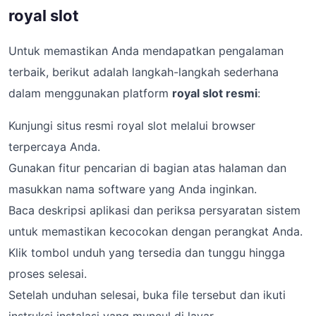
royal slot
Untuk memastikan Anda mendapatkan pengalaman
terbaik, berikut adalah langkah-langkah sederhana
dalam menggunakan platform
royal slot resmi
:
Kunjungi situs resmi royal slot melalui browser
terpercaya Anda.
Gunakan fitur pencarian di bagian atas halaman dan
masukkan nama software yang Anda inginkan.
Baca deskripsi aplikasi dan periksa persyaratan sistem
untuk memastikan kecocokan dengan perangkat Anda.
Klik tombol unduh yang tersedia dan tunggu hingga
proses selesai.
Setelah unduhan selesai, buka file tersebut dan ikuti