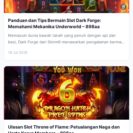
Panduan dan Tips Bermain Slot Dark Forge:
Memahami Mekanika Underworld – 898aa
Memasuki dunia bawah tanah yang penuh dengan api dan
besi, Dark Forge dari Slotmill menawarkan pengalaman bermain
yang intens dengan...
18 Jul 2026
Ulasan Slot Throne of Flame: Petualangan Naga dan