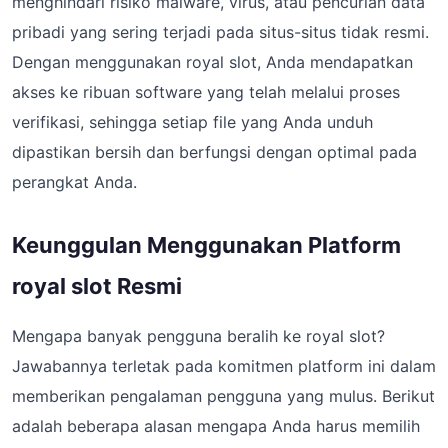
menghindari risiko malware, virus, atau pencurian data
pribadi yang sering terjadi pada situs-situs tidak resmi.
Dengan menggunakan royal slot, Anda mendapatkan
akses ke ribuan software yang telah melalui proses
verifikasi, sehingga setiap file yang Anda unduh
dipastikan bersih dan berfungsi dengan optimal pada
perangkat Anda.
Keunggulan Menggunakan Platform
royal slot Resmi
Mengapa banyak pengguna beralih ke royal slot?
Jawabannya terletak pada komitmen platform ini dalam
memberikan pengalaman pengguna yang mulus. Berikut
adalah beberapa alasan mengapa Anda harus memilih