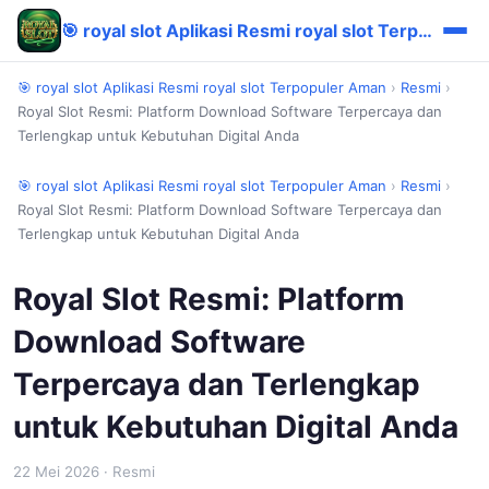
🎯 royal slot Aplikasi Resmi royal slot Terpopuler Aman
🎯 royal slot Aplikasi Resmi royal slot Terpopuler Aman
›
Resmi
›
Royal Slot Resmi: Platform Download Software Terpercaya dan
Terlengkap untuk Kebutuhan Digital Anda
🎯 royal slot Aplikasi Resmi royal slot Terpopuler Aman
›
Resmi
›
Royal Slot Resmi: Platform Download Software Terpercaya dan
Terlengkap untuk Kebutuhan Digital Anda
Royal Slot Resmi: Platform
Download Software
Terpercaya dan Terlengkap
untuk Kebutuhan Digital Anda
22 Mei 2026
· Resmi