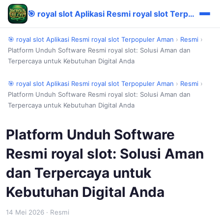
🎯 royal slot Aplikasi Resmi royal slot Terpopuler Aman
🎯 royal slot Aplikasi Resmi royal slot Terpopuler Aman
›
Resmi
›
Platform Unduh Software Resmi royal slot: Solusi Aman dan
Terpercaya untuk Kebutuhan Digital Anda
🎯 royal slot Aplikasi Resmi royal slot Terpopuler Aman
›
Resmi
›
Platform Unduh Software Resmi royal slot: Solusi Aman dan
Terpercaya untuk Kebutuhan Digital Anda
Platform Unduh Software
Resmi royal slot: Solusi Aman
dan Terpercaya untuk
Kebutuhan Digital Anda
14 Mei 2026
· Resmi