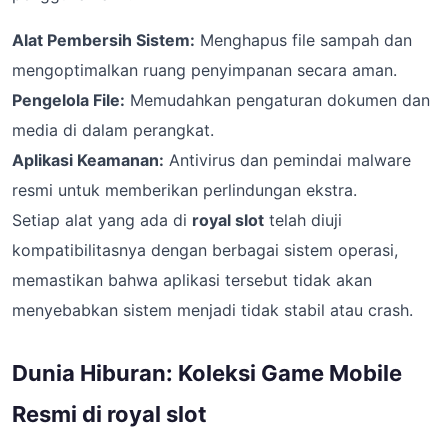
Alat Pembersih Sistem:
Menghapus file sampah dan
mengoptimalkan ruang penyimpanan secara aman.
Pengelola File:
Memudahkan pengaturan dokumen dan
media di dalam perangkat.
Aplikasi Keamanan:
Antivirus dan pemindai malware
resmi untuk memberikan perlindungan ekstra.
Setiap alat yang ada di
royal slot
telah diuji
kompatibilitasnya dengan berbagai sistem operasi,
memastikan bahwa aplikasi tersebut tidak akan
menyebabkan sistem menjadi tidak stabil atau crash.
Dunia Hiburan: Koleksi Game Mobile
Resmi di royal slot