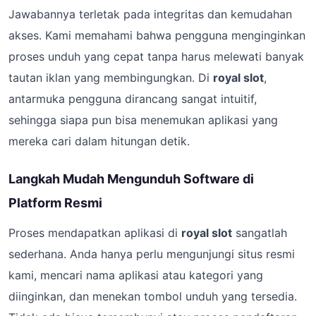
Jawabannya terletak pada integritas dan kemudahan
akses. Kami memahami bahwa pengguna menginginkan
proses unduh yang cepat tanpa harus melewati banyak
tautan iklan yang membingungkan. Di
royal slot
,
antarmuka pengguna dirancang sangat intuitif,
sehingga siapa pun bisa menemukan aplikasi yang
mereka cari dalam hitungan detik.
Langkah Mudah Mengunduh Software di
Platform Resmi
Proses mendapatkan aplikasi di
royal slot
sangatlah
sederhana. Anda hanya perlu mengunjungi situs resmi
kami, mencari nama aplikasi atau kategori yang
diinginkan, dan menekan tombol unduh yang tersedia.