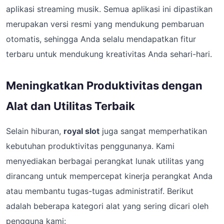
aplikasi streaming musik. Semua aplikasi ini dipastikan
merupakan versi resmi yang mendukung pembaruan
otomatis, sehingga Anda selalu mendapatkan fitur
terbaru untuk mendukung kreativitas Anda sehari-hari.
Meningkatkan Produktivitas dengan
Alat dan Utilitas Terbaik
Selain hiburan,
royal slot
juga sangat memperhatikan
kebutuhan produktivitas penggunanya. Kami
menyediakan berbagai perangkat lunak utilitas yang
dirancang untuk mempercepat kinerja perangkat Anda
atau membantu tugas-tugas administratif. Berikut
adalah beberapa kategori alat yang sering dicari oleh
pengguna kami: