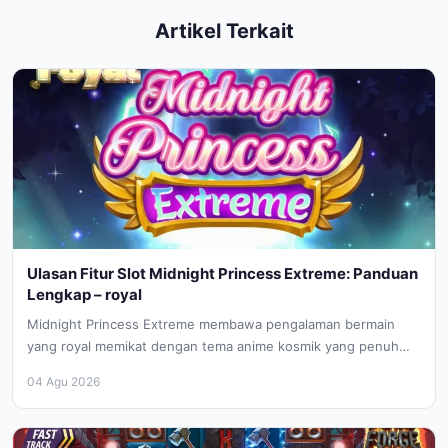
Artikel Terkait
Ulasan Fitur Slot Midnight Princess Extreme: Panduan
Lengkap – royal
Midnight Princess Extreme membawa pengalaman bermain
yang royal memikat dengan tema anime kosmik yang penuh
warna. Game ini menggunakan grid...
04 Agu 2026