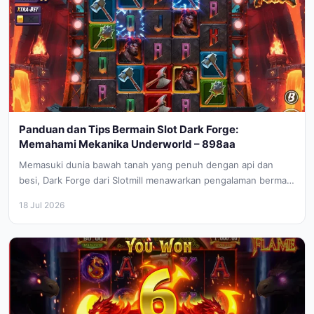
Panduan dan Tips Bermain Slot Dark Forge:
Memahami Mekanika Underworld – 898aa
Memasuki dunia bawah tanah yang penuh dengan api dan
besi, Dark Forge dari Slotmill menawarkan pengalaman bermain
yang intens dengan...
18 Jul 2026