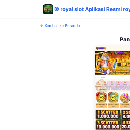
🎯 royal slot Aplikasi Resmi r
← Kembali ke Beranda
Pan