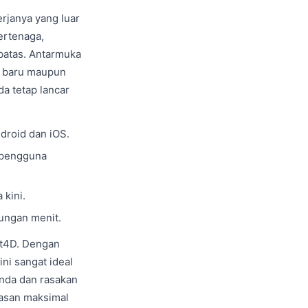
rjanya yang luar
ertenaga,
batas. Antarmuka
a baru maupun
da tetap lancar
droid dan iOS.
 pengguna
 kini.
ungan menit.
it4D. Dengan
ni sangat ideal
Anda dan rasakan
uasan maksimal